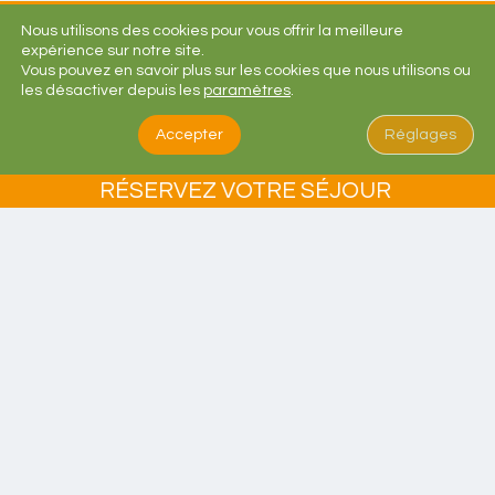
Nous utilisons des cookies pour vous offrir la meilleure
expérience sur notre site.
Vous pouvez en savoir plus sur les cookies que nous utilisons ou
CARTE BANCAIRE
CHÈQUE BANCAIRE
les désactiver depuis les
paramètres
.
Accepter
Réglages
CHEQUE VACANCES
VIREMENT BANCAIRE
CHEQUE VACANCES CONNECT
RÉSERVEZ VOTRE SÉJOUR
IDEAL, GIROPAY, SOFORT, BANCONTACT