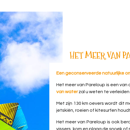
HET MEER VAN PA
Een geconserveerde natuurlijke om
Het meer van Pareloup is een van 
van water
zal u weten te verleiden
Met zijn 130 km oevers wordt dit 
jetskiën, roeien of kitesurfen houdt
Het meer van Pareloup is ook b
vissers, kom en plaag de snoek of