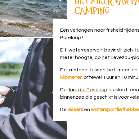
HET MEER VAN PA
CAMPING
Een verlangen naar frisheid tijdens
Pareloup !
Dit waterreservoir bevindt zich 
meter hoogte, op het Lévézou-pl
De afstand tussen het meer en 
kilometer
, oftewel 1 uur en 10 min
De
lac de Pareloup
beslaat een 
binnenzee die geschikt is voor vele
De
vissers
en
watersportliefhebbe