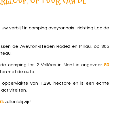
RELOUP, OP 1 UUR VAN DE
 uw verblijf in
camping aveyronnais
: richting Lac de
tussen de Aveyron-steden Rodez en Millau, op 805
ateau.
de camping les 2 Vallées in Nant is ongeveer
80
uten met de auto.
oppervlakte van 1.290 hectare en is een echte
 activiteiten.
rs
zullen blij zijn!